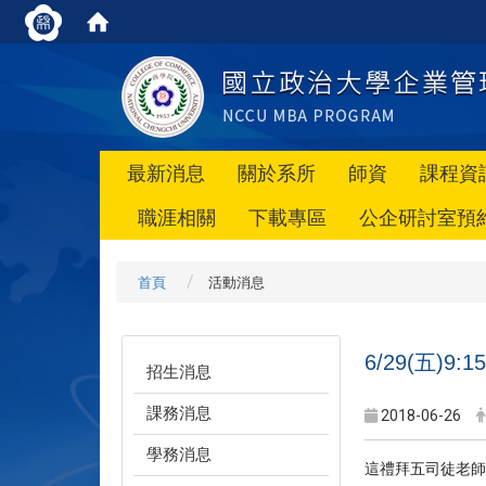
最新消息
關於系所
師資
課程資
職涯相關
下載專區
公企研討室預
首頁
活動消息
6/29(五)
招生消息
課務消息
2018-06-26
學務消息
這禮拜五司徒老師