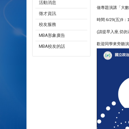
活動消息
做專題演講「
大數
徵才資訊
時間:6/29(五)9：
校友服務
(請提早入座,切勿
MBA形象廣告
歡迎同學來旁聽演
MBA校友的話