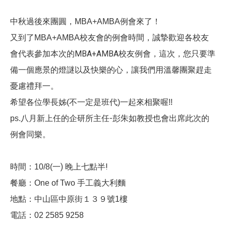
例會來了！
中秋過後來團圓，MBA+AMBA
校友會的例會時間，誠摯歡迎各校友
又到了MBA+AMBA
會代表
參加本次的MBA+AMBA校友例會，這次，
您只要準
備一個應景的燈謎以及快樂的心，讓我們用溫馨團聚趕走
憂
慮禮拜一。
希望各位學長姊(不一定是班代)一起來相聚喔!!
八月新上任的企研所主任-彭朱如教授也會出席此次的
ps.
例會同
樂。
一) 晚上七點半!
時間：10/8(
手工義大利麵
餐廳：One of Two
樓
地點：中山區中原街１３９號1
電話：02 2585 9258