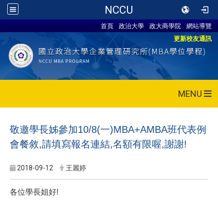
NCCU
首頁
政治大學
政大商學院
網站導覽
更新校友通訊
MENU
敬邀學長姊參加10/8(一)MBA+AMBA班代表例
會餐敘,請填寫報名連結,名額有限喔,謝謝!
2018-09-12
王麗婷
各位學長姐好!