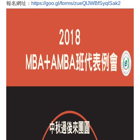
報名網址：
https://goo.gl/forms/zueQ
lJWBfSyqlSak2