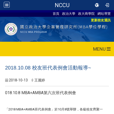
NCCU
首頁
政治大學
政大商學院
網站導覽
更新校友通訊
MENU
2018.10.08 校友班代表例會活動報導~
2018-10-13
王麗婷
018.10.8 MBA+AMBA
第六次班代表例會
「
2018 MBA+AMBA
班代表例會」於
10
月
8
號舉辦，各級校友齊聚一