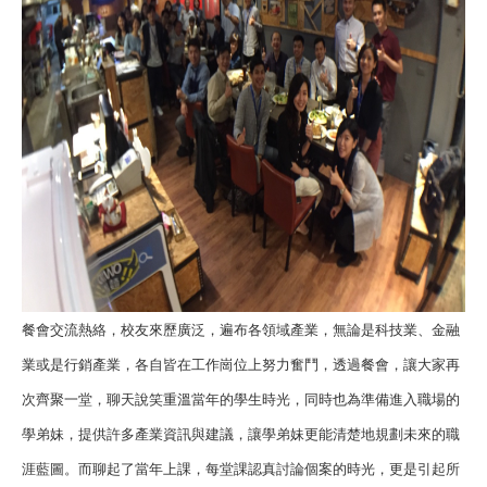
餐會交流熱絡，校友來歷廣泛，遍布各領域產業，無論是科技業、金融
業或是行銷產業，各自皆在工作崗位上努力奮鬥，透過餐會，讓大家再
次齊聚一堂，聊天說笑重溫當年的學生時光，同時也為準備進入職場的
學弟妹，提供許多產業資訊與建議，讓學弟妹更能清楚地規劃未來的職
涯藍圖。而聊起了當年上課，每堂課認真討論個案的時光，更是引起所