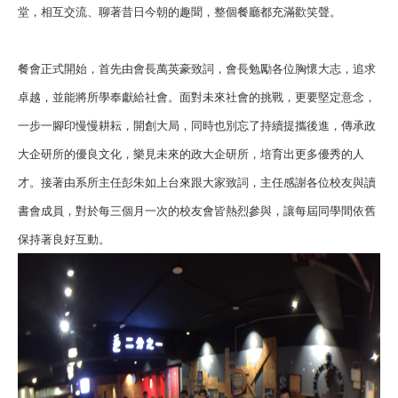
堂，相互交流、聊著昔日今朝的趣聞，整個餐廳都充滿歡笑聲。
餐會正式開始，首先由會長萬英豪致詞，會長勉勵各位胸懷大志，追求
卓越，並能將所學奉獻給社會。面對未來社會的挑戰，更要堅定意念，
一步一腳印慢慢耕耘，開創大局，同時也別忘了持續提攜後進，傳承政
大企研所的優良文化，樂見未來的政大企研所，培育出更多優秀的人
才。接著由系所主任彭朱如上台來跟大家致詞，主任感謝各位校友與讀
書會成員，對於每三個月一次的校友會皆熱烈參與，讓每屆同學間依舊
保持著良好互動。