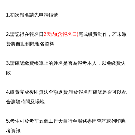
初次報名請先申請帳號
1.
請記得在報名日
2
天內
(
含報名日
)
完成繳費動作，
若未繳
2.
費將自動刪除報名資料
請確認繳費帳單上的姓名是否為報考本人，以免繳費失
3.
敗
繳費完成後即無法全額退費
,
請於報名前確認是否可以配
4.
合測驗
時間及場地
考生可於考前五個工作天自行至服務專區查詢或列印應
5.
考資訊