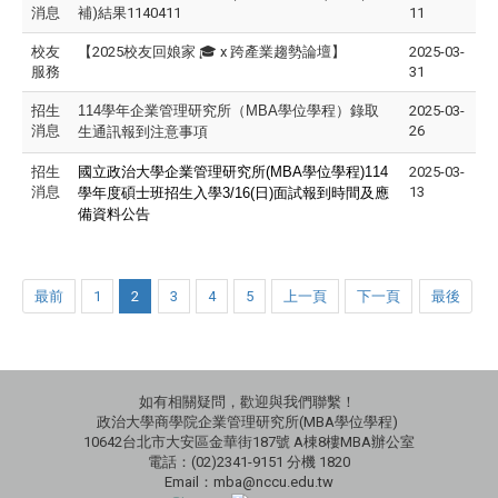
消息
補)結果1140411
11
校友
【2025校友回娘家 🎓 x 跨產業趨勢論壇】
2025-03-
服務
31
招生
114
學年企業管理研究所（MBA學位學程）錄取
2025-03-
消息
26
生通訊報到注意事項
招生
國立政治大學企業管理研究所(MBA學位學程)114
2025-03-
消息
13
學年度
碩士班招生入學3/16(日)面試報到時間及應
備資料公告
最前
1
2
3
4
5
上一頁
下一頁
最後
如有相關疑問，歡迎與我們聯繫！
政治大學商學院企業管理研究所(MBA學位學程)
10642台北市大安區金華街187號 A棟8樓MBA辦公室
電話：(02)2341-9151 分機 1820
Email：mba@nccu.edu.tw